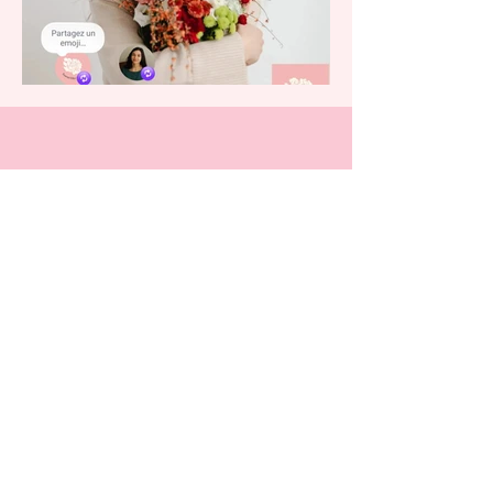
Avis: Candice
"Le cours de Yoga Prénatal réalisé
par Lauriane a été une véritable
parenthèse de douceur dans ma
grossesse. Grâce à toi, j’ai pu
ralentir, respirer, écouter mon
corps et mon bébé. Tout était juste
: ton énergie, ta voix, ton
accompagnement. Je suis ressortie
profondément apaisée et
reconnaissante pour ce moment si