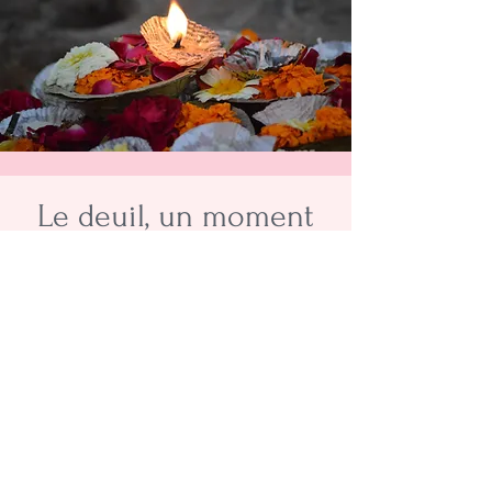
Le deuil, un moment
que j'ai moi-même
traversé...
Avant d'accueillir mes deux
garçons, mon parcours de vie a
été marqué par l'épreuve du deuil
périnatal. Trois fausses couches,
trois départs qui ont sculpté ma
résilience et affiné ma