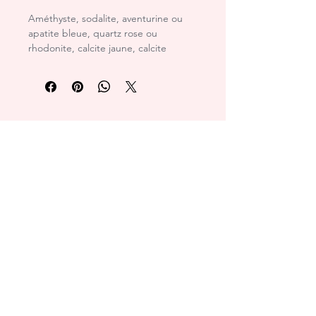
Améthyste, sodalite, aventurine ou 
apatite bleue, quartz rose ou 
rhodonite, calcite jaune, calcite 
orange ou cornaline, jaspe rouge.
Chrys'alide Doula
Accompagnatrice de la
femme
©2026 par Chrys'alide Doula.
Créé avec
Wix.com
Termes et conditions
Mentions légales
Politique de confidentialité
Doulas de France