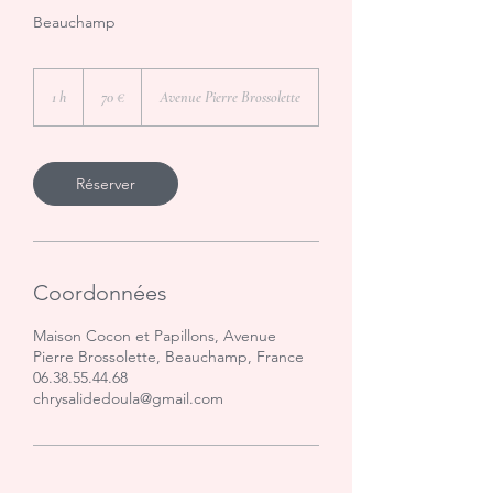
Beauchamp
70
euros
1 h
1
70 €
Avenue Pierre Brossolette
Réserver
Coordonnées
Maison Cocon et Papillons, Avenue
Pierre Brossolette, Beauchamp, France
06.38.55.44.68
chrysalidedoula@gmail.com