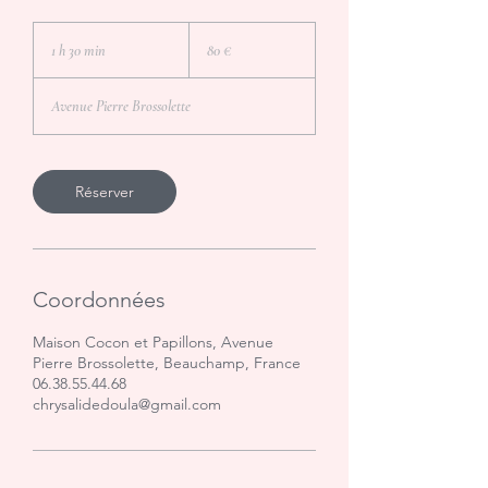
80
euros
1 h 30 min
1
80 €
3
0
Avenue Pierre Brossolette
m
i
n
Réserver
Coordonnées
Maison Cocon et Papillons, Avenue
Pierre Brossolette, Beauchamp, France
06.38.55.44.68
chrysalidedoula@gmail.com